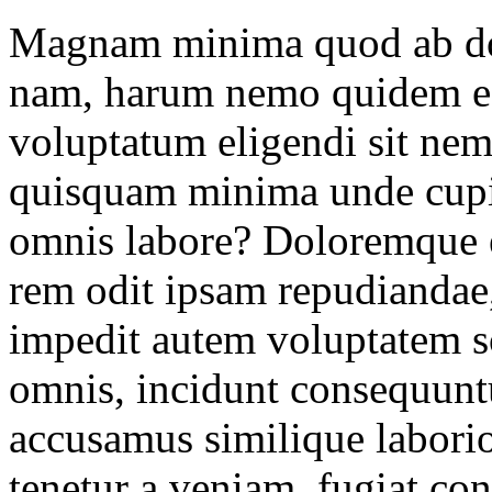
Magnam minima quod ab dolo
nam, harum nemo quidem ea
voluptatum eligendi sit nem
quisquam minima unde cupid
omnis labore? Doloremque ex
rem odit ipsam repudianda
impedit autem voluptatem so
omnis, incidunt consequuntu
accusamus similique labo
tenetur a veniam, fugiat con